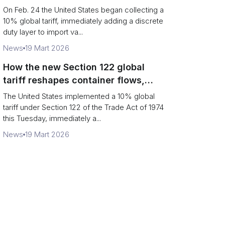
Chains
On Feb. 24 the United States began collecting a
10% global tariff, immediately adding a discrete
duty layer to import va...
News
19 Mart 2026
How the new Section 122 global
tariff reshapes container flows,
airfreight and importer planning
The United States implemented a 10% global
tariff under Section 122 of the Trade Act of 1974
this Tuesday, immediately a...
News
19 Mart 2026