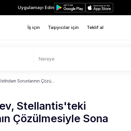
Uygulamayı Edin
İş için
Taşıyıcılar için
Teklif al
Nereye
i İstihdam Sorunlarının Çözü…
v, Stellantis'teki
nın Çözülmesiyle Sona