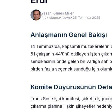
Erdi
Yazan: James Miller
4 dk okuma
•
News
•
25 Temmuz 2025
Anlaşmanın Genel Bakışı
14 Temmuz'da, kapsamlı müzakerelerin ar
61 çalışanın 44'ünü etkileyen işten çıka
sendikasının önde gelen bir varlığa sahip
birden fazla seçenek sunduğu için olumlu
Komite Duyurusunun Deta
Trans Sesé işçi komitesi, şirketin işgücü
çıkarma planına ilişkin şikayetler neden