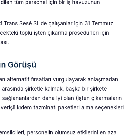
dilen tüm personel için bir iş havuzunun
ki Trans Sesé SL'de çalışanlar için 31 Temmuz
cekteki toplu işten çıkarma prosedürleri için
ası.
in Görüşü
lan alternatif fırsatları vurgulayarak anlaşmadan
 arasında şirketle kalmak, başka bir şirkete
sağlananlardan daha iyi olan (işten çıkarmaların
elverişli kıdem tazminatı paketleri alma seçenekleri
msilcileri, personelin olumsuz etkilerini en aza