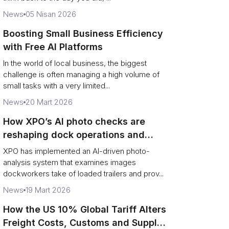
News
05 Nisan 2026
Boosting Small Business Efficiency
with Free AI Platforms
In the world of local business, the biggest
challenge is often managing a high volume of
small tasks with a very limited...
News
20 Mart 2026
How XPO’s AI photo checks are
reshaping dock operations and
service response
XPO has implemented an AI-driven photo-
analysis system that examines images
dockworkers take of loaded trailers and prov...
News
19 Mart 2026
How the US 10% Global Tariff Alters
Freight Costs, Customs and Supply