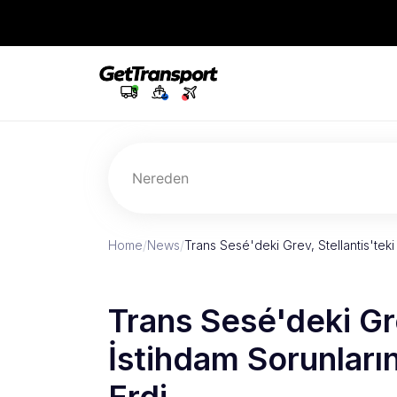
Nereden
Home
/
News
/
Trans Sesé'deki Grev, Stellantis'tek
Trans Sesé'deki Gre
İstihdam Sorunları