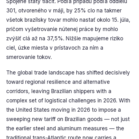
Spojené štáty tlačiť. Podľa prípadu podľa oddielu
301, otvoreného v máji, by 25% clo na takmer
všetok brazílsky tovar mohlo nastať okolo 15. júla,
pričom vyšetrovanie nútenej práce by mohlo
zvýšiť clá až na 37,5%. Nižšie mapujeme riziko
ciel, úzke miesta v prístavoch za ním a
smerovanie tokov.
The global trade landscape has shifted decisively
toward regional resilience and alternative
corridors, leaving Brazilian shippers with a
complex set of logistical challenges in 2026. With
the United States moving in 2026 to impose a
sweeping new tariff on Brazilian goods — not just
the earlier steel and aluminum measures — the
traditional trans-Atlantic route now carries a