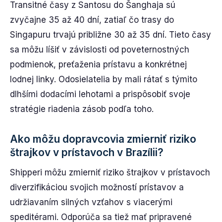
Transitné časy z Santosu do Šanghaja sú
zvyčajne 35 až 40 dní, zatiaľ čo trasy do
Singapuru trvajú približne 30 až 35 dní. Tieto časy
sa môžu líšiť v závislosti od poveternostných
podmienok, preťaženia prístavu a konkrétnej
lodnej linky. Odosielatelia by mali rátať s týmito
dlhšími dodacími lehotami a prispôsobiť svoje
stratégie riadenia zásob podľa toho.
Ako môžu dopravcovia zmierniť riziko
štrajkov v prístavoch v Brazílii?
Shipperi môžu zmierniť riziko štrajkov v prístavoch
diverzifikáciou svojich možností prístavov a
udržiavaním silných vzťahov s viacerými
speditérami. Odporúča sa tiež mať pripravené