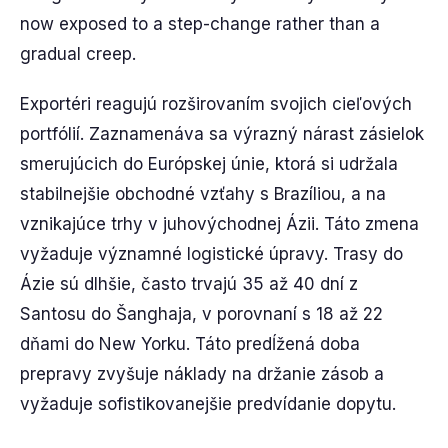
now exposed to a step-change rather than a
gradual creep.
Exportéri reagujú rozširovaním svojich cieľových
portfólií. Zaznamenáva sa výrazný nárast zásielok
smerujúcich do Európskej únie, ktorá si udržala
stabilnejšie obchodné vzťahy s Brazíliou, a na
vznikajúce trhy v juhovýchodnej Ázii. Táto zmena
vyžaduje významné logistické úpravy. Trasy do
Ázie sú dlhšie, často trvajú 35 až 40 dní z
Santosu do Šanghaja, v porovnaní s 18 až 22
dňami do New Yorku. Táto predĺžená doba
prepravy zvyšuje náklady na držanie zásob a
vyžaduje sofistikovanejšie predvídanie dopytu.