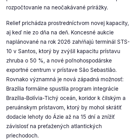
rozpočtovanie na neočakávané prirážky.
Relief prichádza prostredníctvom novej kapacity,
aj keď nie zo dňa na deň. Koncesné aukcie
naplánované na rok 2026 zahŕňajú terminál STS-
10 v Santos, ktorý by zvýšil kapacitu prístavu
zhruba o 50 %, a nové poľnohospodárske
exportné centrum v prístave São Sebastião.
Rovnako významná je nová západná možnosť:
Brazília formálne spustila program integrácie
Brazília-Bolívia-Tichý oceán, koridor k čilským a
peruánskym prístavom, ktorý by mohol skrátiť
dodacie lehoty do Ázie až na 15 dní a znížiť
závislosť na preťažených atlantických
priechodoch.