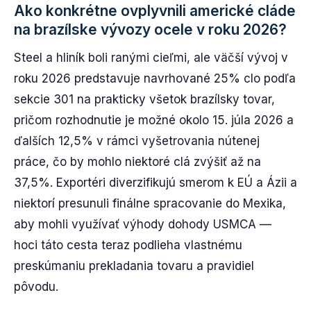
Ako konkrétne ovplyvnili americké cláde
na brazílske vývozy ocele v roku 2026?
Steel a hliník boli ranými cieľmi, ale väčší vývoj v
roku 2026 predstavuje navrhované 25% clo podľa
sekcie 301 na prakticky všetok brazílsky tovar,
pričom rozhodnutie je možné okolo 15. júla 2026 a
ďalších 12,5% v rámci vyšetrovania nútenej
práce, čo by mohlo niektoré clá zvýšiť až na
37,5%. Exportéri diverzifikujú smerom k EÚ a Ázii a
niektorí presunuli finálne spracovanie do Mexika,
aby mohli využívať výhody dohody USMCA —
hoci táto cesta teraz podlieha vlastnému
preskúmaniu prekladania tovaru a pravidiel
pôvodu.