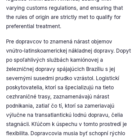
varying customs regulations, and ensuring that
the rules of origin are strictly met to qualify for
preferential treatment.
Pre dopravcov to znamená nárast objemov
vnútro-latinskoamerickej nákladnej dopravy. Dopyt
po spoľahlivých službách kamiónovej a
železničnej dopravy spájajúcich Brazíliu s jej
severnými susedmi prudko vzrástol. Logistickí
poskytovatelia, ktorí sa špecializujú na tieto
cezhraničné trasy, zaznamenávajú nárast
podnikania, zatiaľ čo tí, ktorí sa zameriavajú
výlučne na transatlantickú lodnú dopravu, čelia
stagnácii. Kľúčom k úspechu v tomto prostredí je
flexibilita. Dopravcovia musia byť schopní rýchlo