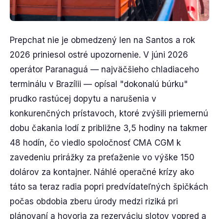
Prepchat nie je obmedzený len na Santos a rok
2026 priniesol ostré upozornenie. V júni 2026
operátor Paranaguá — najväčšieho chladiaceho
terminálu v Brazílii — opísal "dokonalú búrku"
prudko rastúcej dopytu a narušenia v
konkurenčných prístavoch, ktoré zvýšili priemernú
dobu čakania lodí z približne 3,5 hodiny na takmer
48 hodín, čo viedlo spoločnosť CMA CGM k
zavedeniu prirážky za preťaženie vo výške 150
dolárov za kontajner. Náhlé operačné krízy ako
táto sa teraz radia popri predvídateľných špičkách
počas obdobia zberu úrody medzi riziká pri
plánovaní a hovoria za rezerváciu slotov vopred a