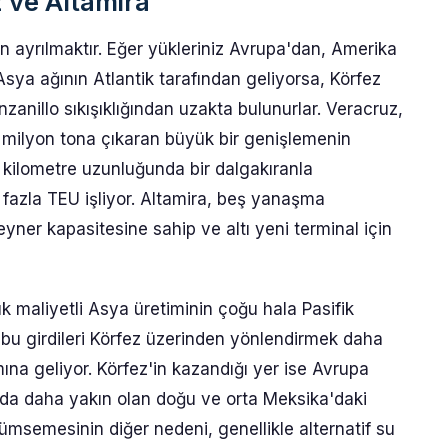
 ve Altamira
n ayrılmaktır. Eğer yükleriniz Avrupa'dan, Amerika
sya ağının Atlantik tarafından geliyorsa, Körfez
nzanillo sıkışıklığından uzakta bulunurlar. Veracruz,
5 milyon tona çıkaran büyük bir genişlemenin
 kilometre uzunluğunda bir dalgakıranla
 fazla TEU işliyor. Altamira, beş yanaşma
yner kapasitesine sahip ve altı yeni terminal için
şük maliyetli Asya üretiminin çoğu hala Pasifik
 bu girdileri Körfez üzerinden yönlendirmek daha
ına geliyor. Körfez'in kazandığı yer ise Avrupa
ında daha yakın olan doğu ve orta Meksika'daki
üçümsemesinin diğer nedeni, genellikle alternatif su