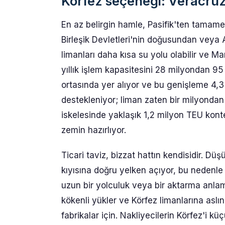
Körfez seçeneği: Veracruz
En az belirgin hamle, Pasifik'ten tamame
Birleşik Devletleri'nin doğusundan veya A
limanları daha kısa su yolu olabilir ve Ma
yıllık işlem kapasitesini 28 milyondan 9
ortasında yer alıyor ve bu genişleme 4,3
destekleniyor; liman zaten bir milyondan
iskelesinde yaklaşık 1,2 milyon TEU konte
zemin hazırlıyor.
Ticari taviz, bizzat hattın kendisidir. Dü
kıyısına doğru yelken açıyor, bu nedenle
uzun bir yolculuk veya bir aktarma anlam
kökenli yükler ve Körfez limanlarına asl
fabrikalar için. Nakliyecilerin Körfez'i k