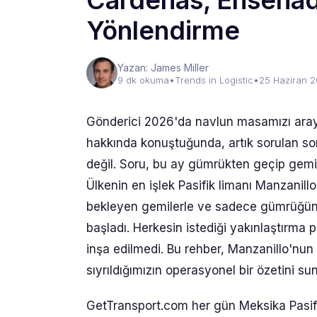
Cardenas, Ensenad
Yönlendirme
Yazan: James Miller
9 dk okuma
•
Trends in Logistic
•
25 Haziran 
Gönderici 2026'da navlun masamızı arayı
hakkında konuştuğunda, artık sorulan so
değil. Soru, bu ay gümrükten geçip gem
Ülkenin en işlek Pasifik limanı Manzanill
bekleyen gemilerle ve sadece gümrüğün bi
başladı. Herkesin istediği yakınlaştırma p
inşa edilmedi. Bu rehber, Manzanillo'nun
sıyrıldığımızın operasyonel bir özetini su
GetTransport.com her gün Meksika Pasifik