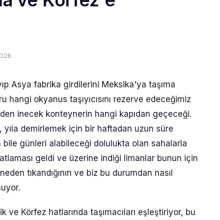
a ve Körfez'e
2026
p Asya fabrika girdilerini Meksika'ya taşıma
ru hangi okyanus taşıyıcısını rezerve edeceğimiz
iden inecek konteynerin hangi kapıdan geçeceği.
o, yıla demirlemek için bir haftadan uzun süre
le günleri alabileceği dolulukta olan sahalarla
atlaması geldi ve üzerine indiği limanlar bunun için
 neden tıkandığının ve biz bu durumdan nasıl
nuyor.
 ve Körfez hatlarında taşımacıları eşleştiriyor, bu