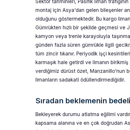
Sektör tahminleri, Pasifik liman trafiğini
montaj için Asya'dan gelen bileşenler anl
olduğunu göstermektedir. Bu kargo lima
Gümrükten hızlı bir şekilde geçmesi ve J
kamyon veya trenle karayoluyla taşınması
günden fazla süren gümrükle ilgili gecik
tüm zincir tıkanır. Periyodik işçi kesinti
karmaşık hale getirdi ve limanın birikmiş 
verdiğimiz dürüst özet, Manzanillo'nun 
limanların sadakati ödüllendirmediğidir.
Sıradan beklemenin bedel
Bekleyerek durumu atlatma eğilimi vardır
kapsama alanına ve en çok doğrudan Asya