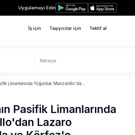
Uygulamayı Edin
İş için
Taşıyıcılar için
Teklif al
Nereye
ifik Limanlarında Yoğunluk: Manzanillo'da…
n Pasifik Limanlarında
llo'dan Lazaro