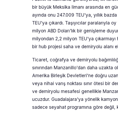
bir büyük Meksika limanı arasında en güç
ayında onu 247.009 TEU'ya, yıllık bazda 
TEU'ya çıkardı. Taşıyıcılar paralarıyla 
milyon ABD Doları'lık bir genişleme duyur
milyondan 2,2 milyon TEU'ya çıkarmayı h
bir hub projesi saha ve demiryolu alanı ek
Ticaret, coğrafya ve demiryolu bağımlılı
sınırından Manzanillo'dan daha uzakta 
Amerika Birleşik Devletleri'ne doğru uza
veya nihai varış noktası sınır ötesi bir d
ve demiryolu mesafesi genellikle Manzan
ucuzdur. Guadalajara'ya yönelik kamyon ağ
sadece seyahat programına göre değil, ku