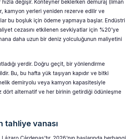
hızla değişir. Konteyner beklerken demuraj (liman
er, kamyon yerleri yeniden rezerve edilir ve
lar bu boşluk için ödeme yapmaya başlar. Endüstri
maliyet cezasını etkilenen sevkiyatlar için %20'ye
limana daha uzun bir deniz yolculuğunun maliyetini
ladığı yerdir. Doğru geçit, bir yönlendirme
dir. Bu, bu hafta yük taşıyan kapıdır ve bitki
önelik demiryolu veya kamyon kapasitesiyle
miz dört alternatif ve her birinin getirdiği ödünleşme
n tahliye vanası
ih Lázaro Cárdenas'tır. 2026'nın başlarında herhangi