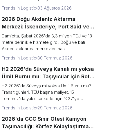
Trends in Logistic
03 Ağustos 2026
2026 Doğu Akdeniz Aktarma
Merkezi: İskenderiye, Port Said ve
Merkez Seçimi
Damietta, Şubat 2026'da 3,3 milyon TEU ve 18
metre derinlikle hizmete girdi. Doğu ve batı
Akdeniz aktarma merkezleri nas...
Trends in Logistic
30 Temmuz 2026
H2 2026'da Süveyş Kanalı mı yoksa
Ümit Burnu mu: Taşıyıcılar için Rota
Karar Çerçevesi
H2 2026'da Süveyş mi yoksa Ümit Burnu mu?
Transit günleri, TEU başına maliyet, 15
Temmuz'da yüklü tankerler için %37'ye ...
Trends in Logistic
29 Temmuz 2026
2026'da GCC Sınır Ötesi Kamyon
Taşımacılığı: Körfez Kolaylaştırma