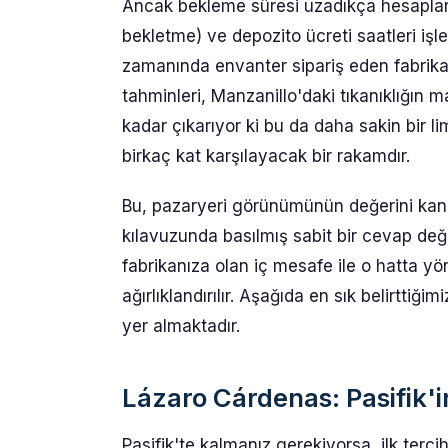
Ancak bekleme süresi uzadıkça hesaplar 
bekletme) ve depozito ücreti saatleri işl
zamanında envanter sipariş eden fabrika
tahminleri, Manzanillo'daki tıkanıklığın 
kadar çıkarıyor ki bu da daha sakin bir 
birkaç kat karşılayacak bir rakamdır.
Bu, pazaryeri görünümünün değerini kanıt
kılavuzunda basılmış sabit bir cevap değil
fabrikanıza olan iç mesafe ile o hatta y
ağırlıklandırılır. Aşağıda en sık belirttiği
yer almaktadır.
Lázaro Cárdenas: Pasifik'i
Pasifik'te kalmanız gerekiyorsa, ilk terc