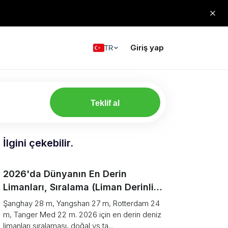
Giriş yap
TR
Teklif al
İlgini çekebilir.
2026'da Dünyanın En Derin
Limanları, Sıralama (Liman Derinliği
ve Gemi Taslağı Karşılaştırması)
Şanghay 28 m, Yangshan 27 m, Rotterdam 24
m, Tanger Med 22 m. 2026 için en derin deniz
limanları sıralaması, doğal vs ta...