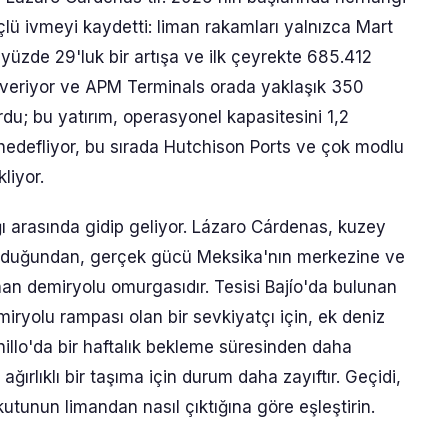
lü ivmeyi kaydetti: liman rakamları yalnızca Mart
yüzde 29'luk bir artışa ve ilk çeyrekte 685.412
oy veriyor ve APM Terminals orada yaklaşık 350
du; bu yatırım, operasyonel kapasitesini 1,2
edefliyor, bu sırada Hutchison Ports ve çok modlu
liyor.
ğı arasında gidip geliyor. Lázaro Cárdenas, kuzey
olduğundan, gerçek gücü Meksika'nın merkezine ve
nan demiryolu omurgasıdır. Tesisi Bajío'da bulunan
emiryolu rampası olan bir sevkiyatçı için, ek deniz
illo'da bir haftalık bekleme süresinden daha
ırlıklı bir taşıma için durum daha zayıftır. Geçidi,
tunun limandan nasıl çıktığına göre eşleştirin.