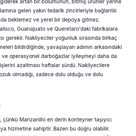
n giderek artan bir bölümünün, bitmiş ürünler yerine
amına gelen yakın tedarik zincirleriyle bağlantılı
nda beklemez ve yerel bir depoya gitmez.
alisco, Guanajuato ve Queretaro'daki fabrikalara
 gerekir. Nakliyeciler yoğunluk sırasında birkaç
meleri bildirdiğinde, yavaşlayan adımın arkasındaki
leri ve operasyonel darboğazlar iyileşmeyi daha da
işlerini azaltması haftalar sürdü. Nakliyecilere
bozuk olmadığı, sadece dolu olduğu ve dolu
i
, çünkü Manzanillo en derin konteyner taşıyıcı
 hizmetine sahiptir. Bazen bu doğru olabilir.