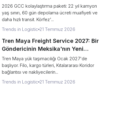
Paketi Açıklaması
2026 GCC kolaylaştırma paketi: 22 yıl kamyon
yaş sınırı, 60 gün depolama ücreti muafiyeti ve
daha hızlı transit. Körfez'...
Trends in Logistic
21 Temmuz 2026
Tren Maya Freight Service 2027: Bir
Göndericinin Meksika'nın Yeni
Demiryolu Hakkında Rehberi
Tren Maya yük taşımacılığı Ocak 2027'de
başlıyor. Filo, kargo türleri, Kıtalararası Koridor
bağlantısı ve nakliyecilerin...
Trends in Logistic
21 Temmuz 2026