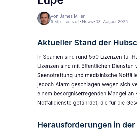
Lupe
von James Miller
5 Min. Lesezeit
•
News
•
08. August 2025
Aktueller Stand der Hubsc
In Spanien sind rund 550 Lizenzen für H
Lizenzen sind mit öffentlichen Dienste
Seenotrettung und medizinische Notfäll
jedoch Alarm geschlagen wegen sich ve
einem besorgniserregenden Mangel an H
Notfalldienste gefährdet, die für die Gese
Herausforderungen in der