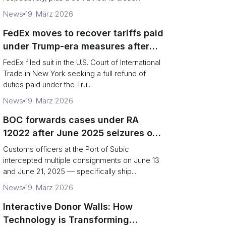
News
19. März 2026
FedEx moves to recover tariffs paid
under Trump-era measures after
Supreme Court decision
FedEx filed suit in the U.S. Court of International
Trade in New York seeking a full refund of
duties paid under the Tru...
News
19. März 2026
BOC forwards cases under RA
12022 after June 2025 seizures of
onions, carrots and mackerel
Customs officers at the Port of Subic
intercepted multiple consignments on June 13
and June 21, 2025 — specifically ship...
News
19. März 2026
Interactive Donor Walls: How
Technology is Transforming