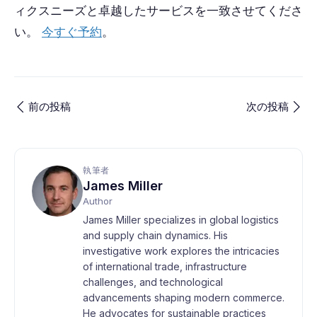
ィクスニーズと卓越したサービスを一致させてくださ
い。
今すぐ予約
。
前の投稿
次の投稿
執筆者
James Miller
Author
James Miller specializes in global logistics
and supply chain dynamics. His
investigative work explores the intricacies
of international trade, infrastructure
challenges, and technological
advancements shaping modern commerce.
He advocates for sustainable practices