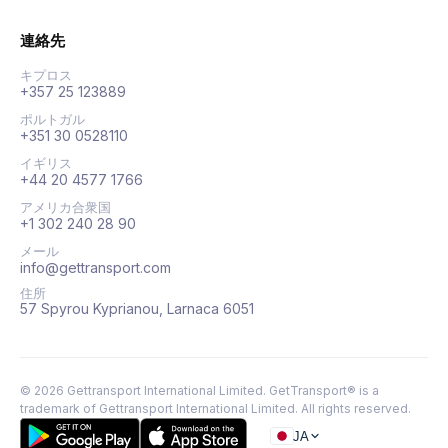
連絡先
キプロス
+357 25 123889
ポルトガル
+351 30 0528110
イギリス
+44 20 4577 1766
アメリカ合衆国
+1 302 240 28 90
メール
info@gettransport.com
住所
57 Spyrou Kyprianou, Larnaca 6051
©
2026
Gettransport International Limited. GetTransport® is a
trademark of Gettransport International Limited.
All rights reserved.
JA