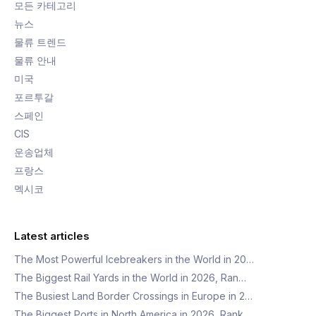
모든 카테고리
뉴스
물류 트렌드
물류 안내
미국
포르투갈
스페인
CIS
운송업체
프랑스
멕시코
Latest articles
The Most Powerful Icebreakers in the World in 20…
The Biggest Rail Yards in the World in 2026, Ran…
The Busiest Land Border Crossings in Europe in 2…
The Biggest Ports in North America in 2026, Rank…