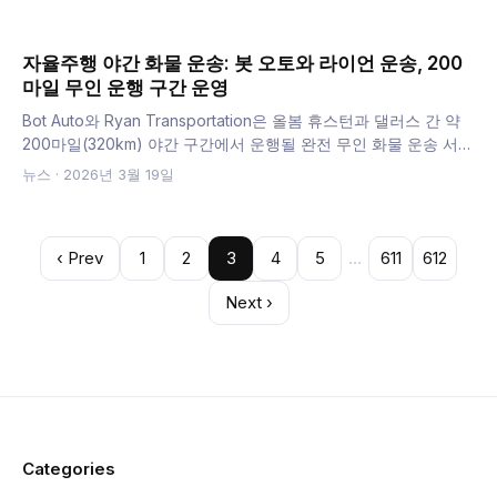
자율주행 야간 화물 운송: 봇 오토와 라이언 운송, 200
마일 무인 운행 구간 운영
Bot Auto와 Ryan Transportation은 올봄 휴스턴과 댈러스 간 약
200마일(320km) 야간 구간에서 운행될 완전 무인 화물 운송 서비
스를 시작할 예정이며, 이는 인간 운전기사들에게 어려웠던 촉박…
뉴스
·
2026년 3월 19일
‹ Prev
1
2
3
4
5
…
611
612
Next ›
Categories