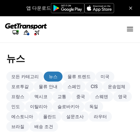
앱 다운로드
뉴스
모든 카테고리
뉴스
물류 트렌드
미국
포르투갈
물류 안내
스페인
CIS
운송업체
프랑스
멕시코
교통
중국
스웨덴
영국
인도
이탈리아
슬로바키아
독일
에스토니아
폴란드
설문조사
라우터
브라질
배송 조건