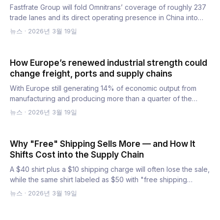
Fastfrate Group will fold Omnitrans’ coverage of roughly 237
trade lanes and its direct operating presence in China into…
뉴스
·
2026년 3월 19일
How Europe’s renewed industrial strength could
change freight, ports and supply chains
With Europe still generating 14% of economic output from
manufacturing and producing more than a quarter of the
world’s…
뉴스
·
2026년 3월 19일
Why "Free" Shipping Sells More — and How It
Shifts Cost into the Supply Chain
A $40 shirt plus a $10 shipping charge will often lose the sale,
while the same shirt labeled as $50 with "free shipping…
뉴스
·
2026년 3월 19일