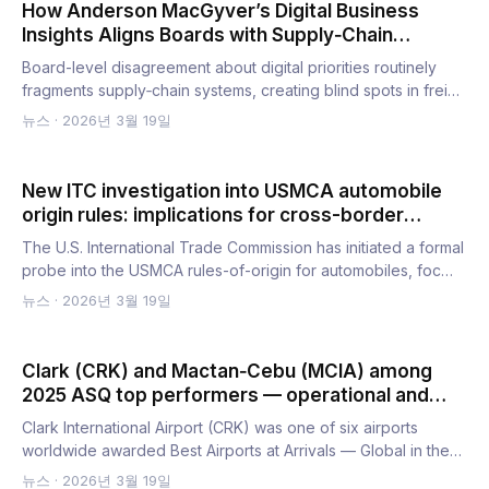
How Anderson MacGyver’s Digital Business
Insights Aligns Boards with Supply‑Chain
Transformation
Board-level disagreement about digital priorities routinely
fragments supply‑chain systems, creating blind spots in frei…
뉴스
·
2026년 3월 19일
New ITC investigation into USMCA automobile
origin rules: implications for cross-border
supply chains
The U.S. International Trade Commission has initiated a formal
probe into the USMCA rules-of-origin for automobiles, foc…
뉴스
·
2026년 3월 19일
Clark (CRK) and Mactan‑Cebu (MCIA) among
2025 ASQ top performers — operational and
logistics takeaways
Clark International Airport (CRK) was one of six airports
worldwide awarded Best Airports at Arrivals — Global in the
20…
뉴스
·
2026년 3월 19일