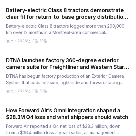
Battery-electric Class 8 tractors demonstrate
clear fit for return-to-base grocery distribution
in Canada
Battery-electric Class 8 tractors logged more than 200,000
km over 12 months in a Montreal-area commercial
deployment, w…
뉴스
·
2026년 3월 19일
DTNA launches factory 360-degree exterior
camera suite for Freightliner and Western Star
vocational trucks
DTNA has begun factory production of an Exterior Camera
System that adds left-side, right-side and forward-facing
views…
뉴스
·
2026년 3월 19일
How Forward Air’s Omni integration shaped a
$28.3M Q4 loss and what shippers should watch
Forward Air reported a Q4 net loss of $28.3 million, down
from a $36.4 million loss a year earlier, as management