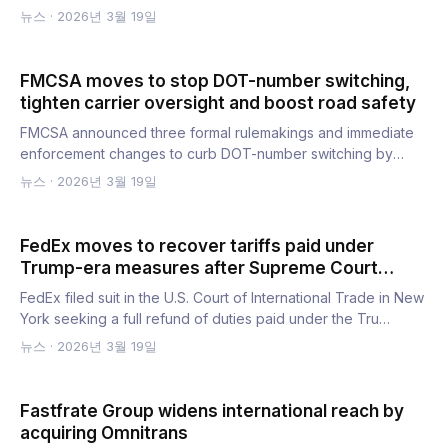
cited…
뉴스
·
2026년 3월 19일
FMCSA moves to stop DOT-number switching,
tighten carrier oversight and boost road safety
FMCSA announced three formal rulemakings and immediate
enforcement changes to curb DOT-number switching by
“chameleon ca…
뉴스
·
2026년 3월 19일
FedEx moves to recover tariffs paid under
Trump-era measures after Supreme Court
decision
FedEx filed suit in the U.S. Court of International Trade in New
York seeking a full refund of duties paid under the Tru…
뉴스
·
2026년 3월 19일
Fastfrate Group widens international reach by
acquiring Omnitrans