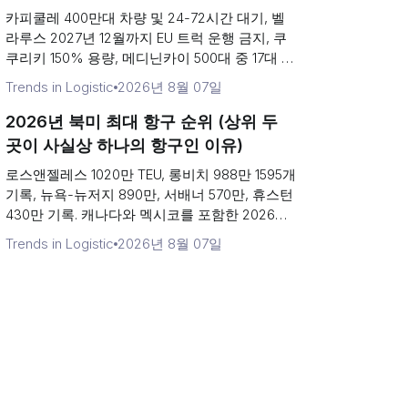
왜 하나의 관문으로 축소되었는가)
카피쿨레 400만대 차량 및 24-72시간 대기, 벨
라루스 2027년 12월까지 EU 트럭 운행 금지, 쿠
쿠리키 150% 용량, 메디닌카이 500대 중 17대 처
리. 유럽에서 가장 붐비는 육상 국경 화물 운송 순
Trends in Logistic
2026년 8월 07일
위.
2026년 북미 최대 항구 순위 (상위 두
곳이 사실상 하나의 항구인 이유)
로스앤젤레스 1020만 TEU, 롱비치 988만 1595개
기록, 뉴욕-뉴저지 890만, 서배너 570만, 휴스턴
430만 기록. 캐나다와 멕시코를 포함한 2026년
북미 최대 항구 순위.
Trends in Logistic
2026년 8월 07일