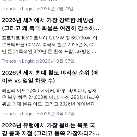
Trends in Logistic
2026년 7월 21일
2026년 세계에서 가장 강력한 쇄빙선
(그리고 왜 북극 화물은 여전히 ​​감소하는
가)
프로젝트 10510 로시야 120MW 및 69,700톤, 아
르크티카급 60MW, 북극해 항로 2025년 3,702
만 톤(기록적인 320만 톤 환적 포함). 쇄빙선 순
위 및 2026년 8월 15일 출항하는 북극 컨테이...
Trends in Logistic
2026년 8월 07일
2026년 세계 최대 철도 야적장 순위 (에
이커 vs 일일 차량 수)
베일리 야드 2,850 에이커, 하루 14,000대, 정저
우 북부 하루 24,000량 이상, 마셴 280헥타르. 순
위별 최대 분류 야드, 그리고 2026년 에이번과
게일즈버그의 험프 투자.
Trends in Logistic
2026년 8월 07일
2026년 유럽에서 가장 붐비는 육로 국
경 통과 지점 (그리고 동쪽 가장자리가