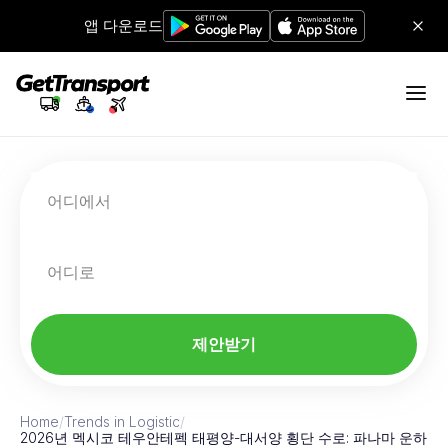
앱 다운로드
어디에서
어디로
제안받기
Home
/
Trends in Logistic
/
2026년 멕시코 테우안테펙 태평양-대서양 횡단 수로: 파나마 운하