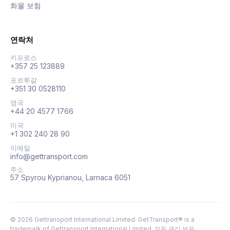
화물 보험
연락처
키프로스
+357 25 123889
포르투갈
+351 30 0528110
영국
+44 20 4577 1766
미국
+1 302 240 28 90
이메일
info@gettransport.com
주소
57 Spyrou Kyprianou, Larnaca 6051
©
2026
Gettransport International Limited. GetTransport® is a
trademark of Gettransport International Limited.
모든 권리 보유.