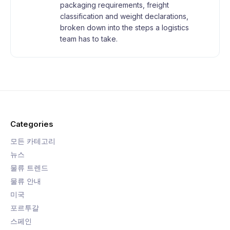
packaging requirements, freight
classification and weight declarations,
broken down into the steps a logistics
team has to take.
Categories
모든 카테고리
뉴스
물류 트렌드
물류 안내
미국
포르투갈
스페인