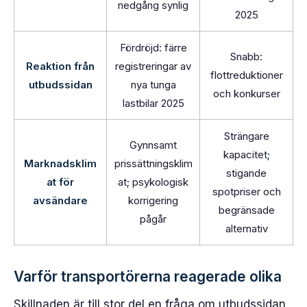
nedgång synlig
2025
Fördröjd: färre
Snabb:
Reaktion från
registreringar av
flottreduktioner
utbudssidan
nya tunga
och konkurser
lastbilar 2025
Strängare
Gynnsamt
kapacitet;
Marknadsklim
prissättningsklim
stigande
at för
at; psykologisk
spotpriser och
avsändare
korrigering
begränsade
pågår
alternativ
Varför transportörerna reagerade olika
Skillnaden är till stor del en fråga om utbudssidan.