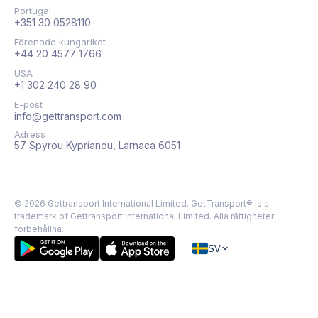
Portugal
+351 30 0528110
Förenade kungariket
+44 20 4577 1766
USA
+1 302 240 28 90
E-post
info@gettransport.com
Adress
57 Spyrou Kyprianou, Larnaca 6051
©
2026
Gettransport International Limited. GetTransport® is a
trademark of Gettransport International Limited.
Alla rättigheter
förbehållna.
SV