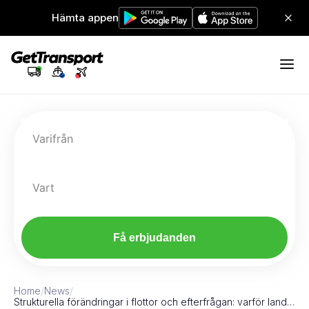
Hämta appen
Varifrån
Vart
Få erbjudanden
Home
/
News
/
Strukturella förändringar i flottor och efterfrågan: varför land…