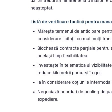
dar ar trebui să fie atente la o înăsprire
neașteptat.
Listă de verificare tactică pentru manag
Mărește termenul de anticipare pentru
considerare licitații cu mai mulți tran
Blochează contracte parțiale pentru a 
același timp flexibilitatea.
Investește în telematica și vizibilita
reduce kilometrii parcurși în gol.
Ia în considerare opțiunile intermoda
Negociază acorduri de pooling de paleț
expediere.