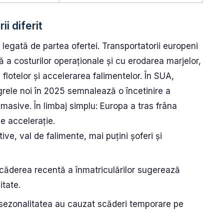
i diferit
legată de partea ofertei. Transportatorii europeni
 a costurilor operaționale și cu erodarea marjelor,
flotelor și accelerarea falimentelor. În SUA,
rele noi în 2025 semnalează o încetinire a
i masive. În limbaj simplu: Europa a tras frâna
pe accelerație.
ive, val de falimente, mai puțini șoferi și
căderea recentă a înmatriculărilor sugerează
tate.
i sezonalitatea au cauzat scăderi temporare pe