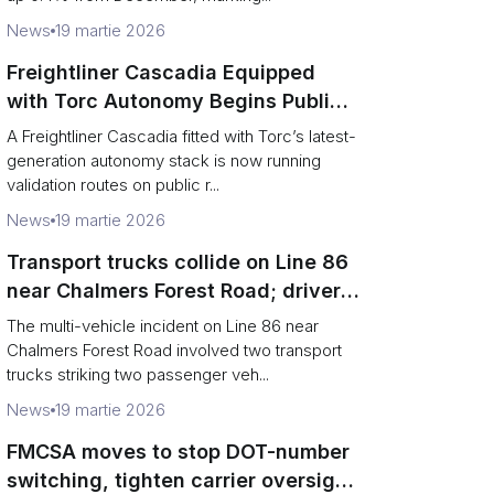
News
19 martie 2026
Freightliner Cascadia Equipped
with Torc Autonomy Begins Public-
Road Validation in Ann Arbor
A Freightliner Cascadia fitted with Torc’s latest-
generation autonomy stack is now running
validation routes on public r...
News
19 martie 2026
Transport trucks collide on Line 86
near Chalmers Forest Road; driver
charged after secondary impact
The multi-vehicle incident on Line 86 near
Chalmers Forest Road involved two transport
trucks striking two passenger veh...
News
19 martie 2026
FMCSA moves to stop DOT-number
switching, tighten carrier oversight