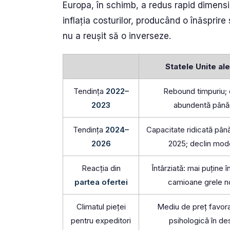
Europa, în schimb, a redus rapid dimensiu
inflația costurilor, producând o înăsprir
nu a reușit să o inverseze.
Statele Unite al
Tendința
2022–
Rebound timpuriu; 
2023
abundentă până 
Tendința
2024–
Capacitate ridicată până 
2026
2025; declin mode
Reacția din
Întârziată: mai puține î
partea ofertei
camioane grele no
Climatul pieței
Mediu de preț favora
pentru expeditori
psihologică în de