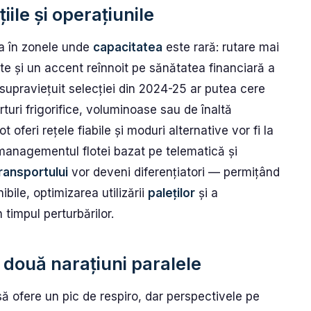
iile și operațiunile
ea în zonele unde
capacitatea
este rară: rutare mai
te și un accent reînnoit pe sănătatea financiară a
u supraviețuit selecției din 2024-25 ar putea cere
rturi frigorifice, voluminoase sau de înaltă
ot oferi rețele fiabile și moduri alternative vor fi la
managementul flotei bazat pe telematică și
ransportului
vor deveni diferențiatori — permițând
bile, optimizarea utilizării
paleților
și a
 timpul perturbărilor.
 două narațiuni paralele
să ofere un pic de respiro, dar perspectivele pe