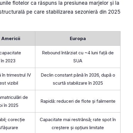
nile flotelor ca răspuns la presiunea marjelor și la
e structurală pe care stabilizarea sezonieră din 2025
e Americii
Europa
capacitate
Rebound întârziat cu ~4 luni față de
în 2023
SUA
în trimestrul IV
Declin constant până în 2026, după o
st vizibil
scurtă stabilizare în 2025
nmatriculări de
Rapidă: reduceri de flote și falimente
i în 2025
bil; corecție
Capacitate mai restrânsă; rate spot în
sfășurare
creștere și opțiuni limitate