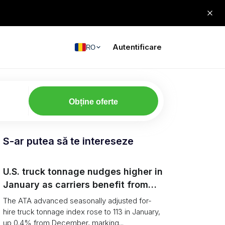
Autentificare
RO
Obține oferte
S-ar putea să te intereseze
U.S. truck tonnage nudges higher in
January as carriers benefit from
tighter capacity
The ATA advanced seasonally adjusted for-
hire truck tonnage index rose to 113 in January,
up 0.4% from December, marking...