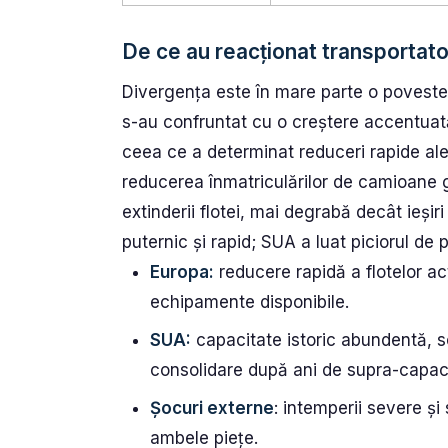
De ce au reacționat transportatori
Divergența este în mare parte o poveste 
s-au confruntat cu o creștere accentuată
ceea ce a determinat reduceri rapide ale 
reducerea înmatriculărilor de camioane g
extinderii flotei, mai degrabă decât ieșir
puternic și rapid; SUA a luat piciorul de 
Europa:
reducere rapidă a flotelor act
echipamente disponibile.
SUA:
capacitate istoric abundentă, s
consolidare după ani de supra-capaci
Șocuri externe
: intemperii severe ș
ambele piețe.