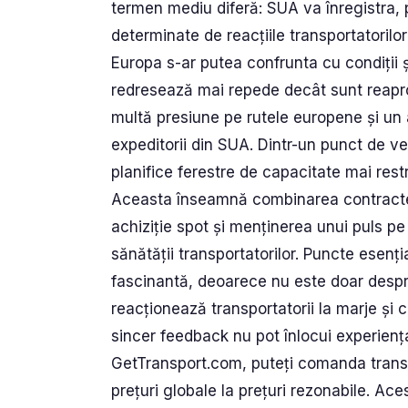
termen mediu diferă: SUA va înregistra, p
determinate de reacțiile transportatorilor
Europa s-ar putea confrunta cu condiții 
redresează mai repede decât sunt reaprov
multă presiune pe rutele europene și un 
expeditorii din SUA. Dintr-un punct de ve
planifice ferestre de capacitate mai res
Aceasta înseamnă combinarea contractel
achiziție spot și menținerea unui puls pe i
sănătății transportatorilor. Puncte esenț
fascinantă, deoarece nu este doar desp
reacționează transportatorii la marje și co
sincer feedback nu pot înlocui experienț
GetTransport.com, puteți comanda trans
prețuri globale la prețuri rezonabile. Ace