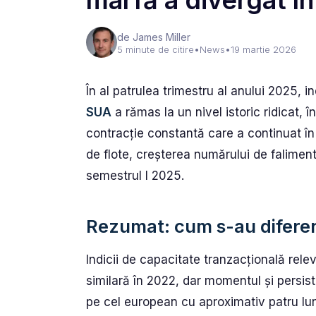
marfă a divergat î
de James Miller
5 minute de citire
•
News
•
19 martie 2026
În al patrulea trimestru al anului 2025, i
SUA
a rămas la un nivel istoric ridicat, 
contracție constantă care a continuat în
de flote, creșterea numărului de falimen
semestrul I 2025.
Rezumat: cum s-au diferen
Indicii de capacitate tranzacțională relev
similară în 2022, dar momentul și persiste
pe cel european cu aproximativ patru lu