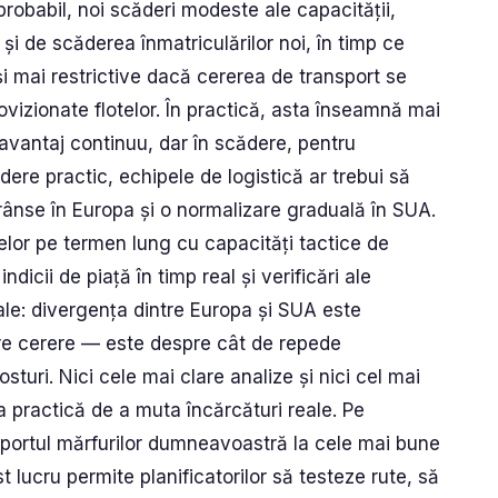
robabil, noi scăderi modeste ale capacității,
 și de scăderea înmatriculărilor noi, în timp ce
și mai restrictive dacă cererea de transport se
izionate flotelor. În practică, asta înseamnă mai
avantaj continuu, dar în scădere, pentru
dere practic, echipele de logistică ar trebui să
trânse în Europa și o normalizare graduală în SUA.
or pe termen lung cu capacități tactice de
ndicii de piață în timp real și verificări ale
iale: divergența dintre Europa și SUA este
re cerere — este despre cât de repede
sturi. Nici cele mai clare analize și nici cel mai
a practică de a muta încărcături reale. Pe
portul mărfurilor dumneavoastră la cele mai bune
st lucru permite planificatorilor să testeze rute, să