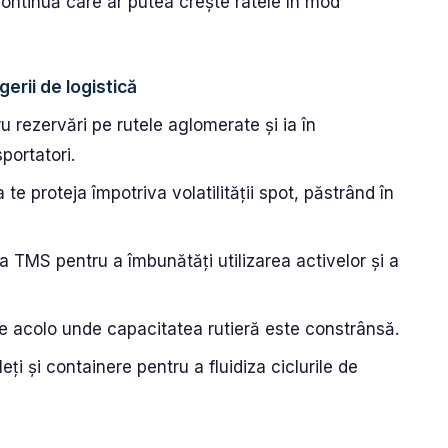
 continuă care ar putea crește ratele în mod
erii de logistică
 rezervări pe rutele aglomerate și ia în
sportatori.
te proteja împotriva volatilității spot, păstrând în
tea TMS pentru a îmbunătăți utilizarea activelor și a
le acolo unde capacitatea rutieră este constrânsă.
i și containere pentru a fluidiza ciclurile de