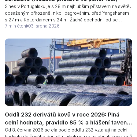
Sines v Portugalsku je s 28 m nejhlubším přístavem na světě,
dosaženým přirozeně, nikoli bagrováním, před Yangshanem
s 27 m a Rotterdamem s 24 m. Žádná obchodní loď se
7 min čtení
03. srpna 2026
nenakládá do 28 m a od 15. srpna 2026 bude Panamský
průplav omezovat tranzity na 14,78 m. Zde je pořadí hloubek
a proč nejmenší hloubka vaší plavby je jediné číslo, které
určuje náklad.
Oddíl 232 derivátů kovů v roce 2026: Plná
celní hodnota, pravidlo 85 % a hlášení tavení
Od 8. června 2026 se cla podle oddílu 232 vztahují na celní
mědi
hodnotu dotčeného derivátu, nikoli pouze na obsah kovu, což