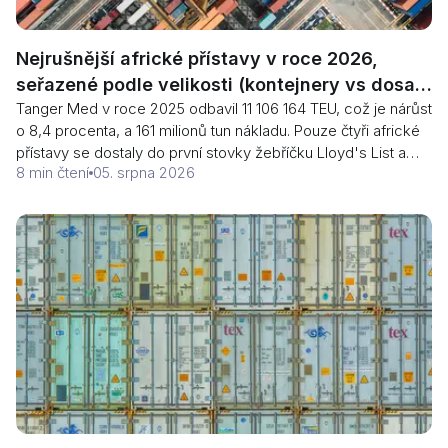
Nejrušnější africké přístavy v roce 2026,
seřazené podle velikosti (kontejnery vs dosah
Tanger Med v roce 2025 odbavil 11 106 164 TEU, což je nárůst
koridoru)
o 8,4 procenta, a 161 milionů tun nákladu. Pouze čtyři africké
přístavy se dostaly do první stovky žebříčku Lloyd's List a
8 min čtení
05. srpna 2026
Durban už mezi nimi není. Zde je pořadí plus sloupec, který
žádný žebříček nezveřejňuje: kolik z objemu každého
přístavu tvoří přestavní provoz, který nikdy nevstoupí do
místní ekonomiky.