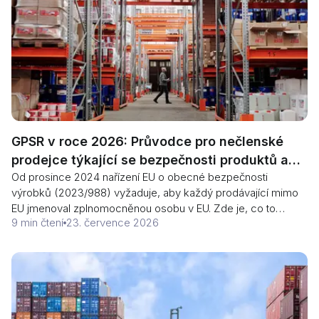
GPSR v roce 2026: Průvodce pro nečlenské
prodejce týkající se bezpečnosti produktů a
Od prosince 2024 nařízení EU o obecné bezpečnosti
odpovědných osob
výrobků (2023/988) vyžaduje, aby každý prodávající mimo
EU jmenoval zplnomocněnou osobu v EU. Zde je, co to
9 min čtení
23. července 2026
znamená pro vaše nabídky, označování a celní odbavení v
roce 2026.