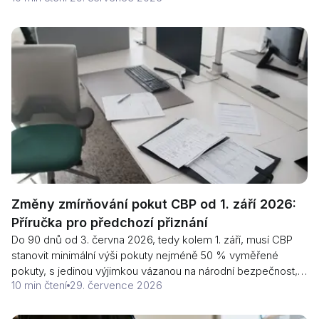
sezóny. Zde jsou plány na rok 2026, proč je 360 vagónů
skutečným omezením a proč je druhá fáze záležitostí roku
2029.
Změny zmírňování pokut CBP od 1. září 2026:
Příručka pro předchozí přiznání
Do 90 dnů od 3. června 2026, tedy kolem 1. září, musí CBP
stanovit minimální výši pokuty nejméně 50 % vyměřené
pokuty, s jedinou výjimkou vázanou na národní bezpečnost, a
10 min čtení
29. července 2026
ukončit zmírňování sankcí pro opakované pachatele. Zde je
způsob, jakým se pokuty podle § 1592 sestavují, co vám
dosud přinese včasné oznámení a proč je toto datum pro