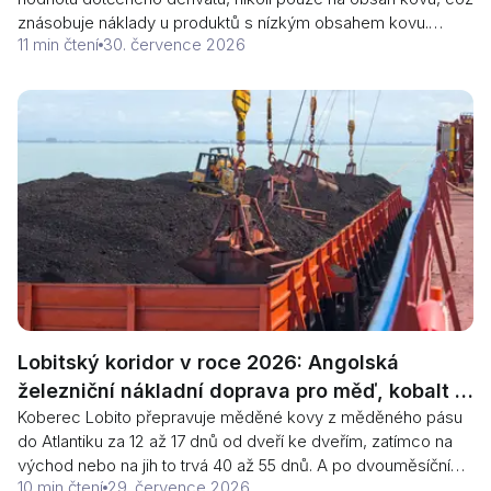
znásobuje náklady u produktů s nízkým obsahem kovu.
11 min čtení
30. července 2026
Stejný výnos snížil hranici pro domácí obsah ze 95 % na 85
% a od 30. července 2026 se stalo povinným hlášení tavení
a odlévání mědi. Zde je výpočet, dva přílohy a důkazy na
úrovni pecí, které každá část potřebuje.
Lobitský koridor v roce 2026: Angolská
železniční nákladní doprava pro měď, kobalt a
Koberec Lobito přepravuje měděné kovy z měděného pásu
další
do Atlantiku za 12 až 17 dnů od dveří ke dveřím, zatímco na
východ nebo na jih to trvá 40 až 55 dnů. A po dvouměsíčním
10 min čtení
29. července 2026
uzavření kvůli povodním se vrátil do provozu během jedné