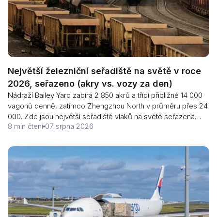
Největší železniční seřadiště na světě v roce
2026, seřazeno (akry vs. vozy za den)
Nádraží Bailey Yard zabírá 2 850 akrů a třídí přibližně 14 000
vagonů denně, zatímco Zhengzhou North v průměru přes 24
000. Zde jsou největší seřadiště vlaků na světě seřazená
8 min čtení
07. srpna 2026
podle velikosti a důvody, proč americké železnice uzavřely
svá největší hrbovací postranní třídírny a nyní investují peníze
do jejich přestavby.