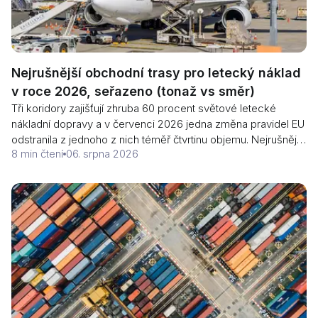
Nejrušnější obchodní trasy pro letecký náklad
v roce 2026, seřazeno (tonaž vs směr)
Tři koridory zajišťují zhruba 60 procent světové letecké
nákladní dopravy a v červenci 2026 jedna změna pravidel EU
odstranila z jednoho z nich téměř čtvrtinu objemu. Nejrušnější
8 min čtení
06. srpna 2026
letecké nákladní trasy seřazené podle směru a jejich sazby.