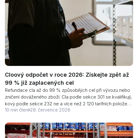
CBP spíše termínem než pro vás lhůtou.
Cloový odpočet v roce 2026: Získejte zpět až
99 % již zaplacených cel
Refundace cla až do 99 % způsobilých cel při vývozu nebo
zničení dováženého zboží. Cla podle sekce 301 se kvalifikují,
kovy podle sekce 232 ne a více než 2 120 tarifních položek
10 min čtení
28. července 2026
je osvobozeno od nového červencového opatření. Před
určením výše refundace si zkontrolujte osvobození.