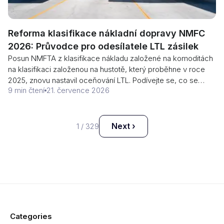
Reforma klasifikace nákladní dopravy NMFC
2026: Průvodce pro odesílatele LTL zásilek
Posun NMFTA z klasifikace nákladu založené na komoditách
na klasifikaci založenou na hustotě, který proběhne v roce
2025, znovu nastavil oceňování LTL. Podívejte se, co se
9 min čtení
21. července 2026
změnilo, proč to ovlivňuje vaše ceny a jaké praktické kroky
by měl odesílatel LTL nyní podniknout.
Next ›
1
/
329
Categories