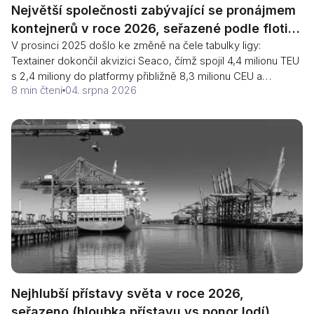
Největší společnosti zabývající se pronájmem
kontejnerů v roce 2026, seřazené podle flotily
V prosinci 2025 došlo ke změně na čele tabulky ligy:
TEU
Textainer dokončil akvizici Seaco, čímž spojil 4,4 milionu TEU
s 2,4 miliony do platformy přibližně 8,3 milionu CEU a
8 min čtení
04. srpna 2026
předstihl tak Triton s jeho 7 miliony TEU. Poskytovatelé
pronájmu dodávají více než polovinu světových kontejnerů.
Zde je hodnocení, proč CEU a TEU nejsou stejným měřítkem
a kdy by měl přepravce přestat používat kontejner dopravce.
Nejhlubší přístavy světa v roce 2026,
seřazeno (hloubka přístavu vs ponor lodí)