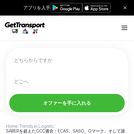
アプリを入手
どちらからですか
どこへ
オファーを手に入れる
Home
/
Trends in Logistic
/
SABERを超えたGCC適合：ECAS、SASO、Gマーク、そして誰