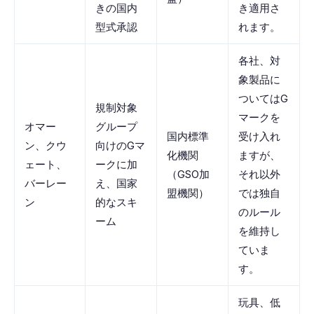
きの国内
き適用さ
型式承認
れます。
各社、対
象製品に
ついてはG
規制対象
マークを
オマー
グループ
国内標準
受け入れ
ン、クウ
向けのGマ
化機関
ますが、
ェート、
ークに加
（GSO加
それ以外
バーレー
え、国家
盟機関）
では独自
ン
的なスキ
のルール
ーム
を維持し
ていま
す。
玩具、低