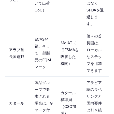
いで出荷
はなく
CoC）
SFDAを通
過しま
す。
個々の首
ECAS登
MoIAT（
長国は、
録、そし
アラブ首
旧ESMAを
ローカル
て一部製
長国連邦
吸収した
なステッ
品のEQM
機関）
プを追加
マーク
できます
製品グル
アラビア
ープで要
語のラベ
カタール
求される
リングと
標準局
カタール
場合は、G
国内要件
（GSO加
マーク付
は引き続
盟）