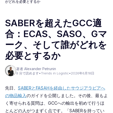
がどれを必要とするか
SABERを超えたGCC適
合：ECAS、SASO、Gマ
ーク、そして誰がどれを
必要とするか
著者 Alexander Petrunin
8 分で読めます
•
Trends in Logistic
•
2026年6月18日
先日、
SABERとFASAHを経由したサウジアラビアへ
の物品輸入
のガイドを公開しました。その後、最もよ
く寄せられる質問は、GCCへの輸出を初めて行うほ
とんどの人がつまずく点です。「SABERを持ってい