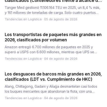
clasificados (Contenedores frente a alcance del
corredor)
Tanger Med gestionó 11.106.164 TEU en 2025, un 8,4 % más,
y 161 millones de toneladas de carga. Solo cuatro puertos
afri…
Tendencias en Logística
·
05 de agosto de 2026
Los transportistas de paquetes más grandes en
2026, clasificados por volumen
Amazon entregó 6.700 millones de paquetes en 2025 y
superó a USPS con 6.600 millones, mientras que UPS se
quedó en 4.400…
Tendencias en Logística
·
04 de agosto de 2026
Los desguaces de barcos más grandes en 2026,
clasificados (LDT vs. Cumplimiento de HKC)
Alang, Chittagong, Gadani y Aliağa desmantelan casi todos
los buques mercantes que abandonan la flota, con una
capacidad…
Tendencias en Logística
·
04 de agosto de 2026