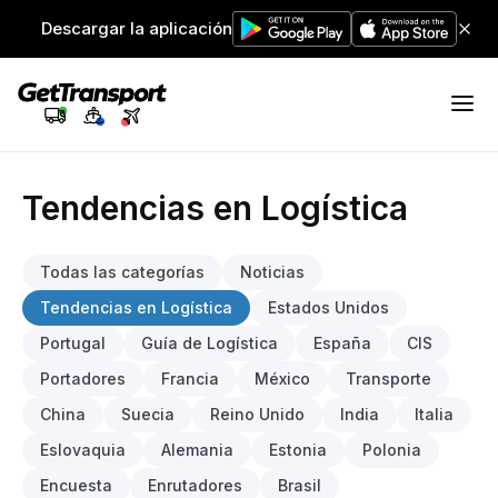
Descargar la aplicación
Tendencias en Logística
Todas las categorías
Noticias
Tendencias en Logística
Estados Unidos
Portugal
Guía de Logística
España
CIS
Portadores
Francia
México
Transporte
China
Suecia
Reino Unido
India
Italia
Eslovaquia
Alemania
Estonia
Polonia
Encuesta
Enrutadores
Brasil