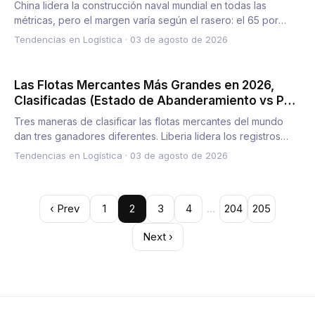
nuevos pedidos frente a tonelaje de peso
China lidera la construcción naval mundial en todas las
muerto)
métricas, pero el margen varía según el rasero: el 65 por
ciento…
Tendencias en Logística
·
03 de agosto de 2026
Las Flotas Mercantes Más Grandes en 2026,
Clasificadas (Estado de Abanderamiento vs País
Propietario vs Valor de la Flota)
Tres maneras de clasificar las flotas mercantes del mundo
dan tres ganadores diferentes. Liberia lidera los registros
co…
Tendencias en Logística
·
03 de agosto de 2026
‹ Prev
1
2
3
4
…
204
205
Next ›