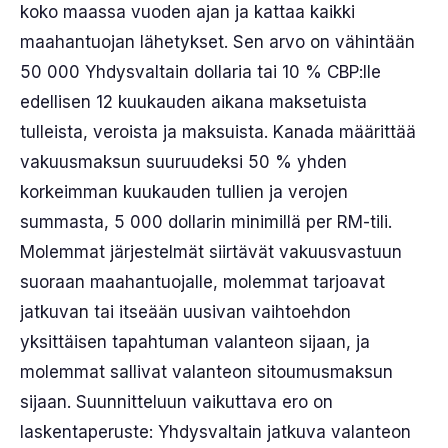
koko maassa vuoden ajan ja kattaa kaikki
maahantuojan lähetykset. Sen arvo on vähintään
50 000 Yhdysvaltain dollaria tai 10 % CBP:lle
edellisen 12 kuukauden aikana maksetuista
tulleista, veroista ja maksuista. Kanada määrittää
vakuusmaksun suuruudeksi 50 % yhden
korkeimman kuukauden tullien ja verojen
summasta, 5 000 dollarin minimillä per RM-tili.
Molemmat järjestelmät siirtävät vakuusvastuun
suoraan maahantuojalle, molemmat tarjoavat
jatkuvan tai itseään uusivan vaihtoehdon
yksittäisen tapahtuman valanteon sijaan, ja
molemmat sallivat valanteon sitoumusmaksun
sijaan. Suunnitteluun vaikuttava ero on
laskentaperuste: Yhdysvaltain jatkuva valanteon