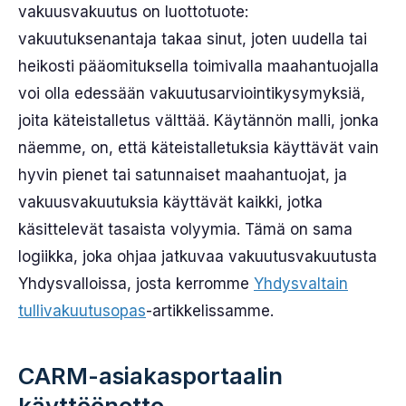
vakuusvakuutus on luottotuote:
vakuutuksenantaja takaa sinut, joten uudella tai
heikosti pääomituksella toimivalla maahantuojalla
voi olla edessään vakuutusarviointikysymyksiä,
joita käteistalletus välttää. Käytännön malli, jonka
näemme, on, että käteistalletuksia käyttävät vain
hyvin pienet tai satunnaiset maahantuojat, ja
vakuusvakuutuksia käyttävät kaikki, jotka
käsittelevät tasaista volyymia. Tämä on sama
logiikka, joka ohjaa jatkuvaa vakuutusvakuutusta
Yhdysvalloissa, josta kerromme
Yhdysvaltain
tullivakuutusopas
-artikkelissamme.
CARM-asiakasportaalin
käyttöönotto