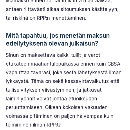
lisämaksu ennen 15. tammikuuta määräaikaa,
antaen riittävästi aikaa sitoumuksen käsittelyyn,
tai riskinä on RPP:n menettäminen.
Mitä tapahtuu, jos menetän maksun
edellytyksenä olevan julkaisun?
Sinun on maksettava kaikki tullit ja verot
etukäteen maahantulopaikassa ennen kuin CBSA
vapauttaa tavarasi, jokaisesta lähetyksestä ilman
lykkäystä. Tämä on sekä kassavirtavaikutus että
tulliselvityksen viivästyminen, ja jatkuvat
laiminlyönnit voivat johtaa etuoikeuden
peruuttamiseen. Oikean kokoisen vakuuden
voimassa pitäminen on paljon halvempaa kuin
toimiminen ilman RPP:tä.