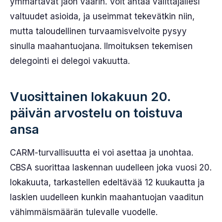
ymmärtävät jaon väärin. Voit antaa välittäjällesi
valtuudet asioida, ja useimmat tekevätkin niin,
mutta taloudellinen turvaamisvelvoite pysyy
sinulla maahantuojana. Ilmoituksen tekemisen
delegointi ei delegoi vakuutta.
Vuosittainen lokakuun 20.
päivän arvostelu on toistuva
ansa
CARM-turvallisuutta ei voi asettaa ja unohtaa.
CBSA suorittaa laskennan uudelleen joka vuosi 20.
lokakuuta, tarkastellen edeltävää 12 kuukautta ja
laskien uudelleen kunkin maahantuojan vaaditun
vähimmäismäärän tulevalle vuodelle.