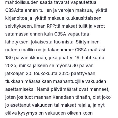
mahdollisuuden saada tavarat vapautettua
CBSA:lta ennen tullien ja verojen maksua, lykätä
kirjanpitoa ja lykätä maksua kuukausittaiseen
selvitykseen. Ilman RPP:tä maksat tullit ja verot
satamassa ennen kuin CBSA vapauttaa
lähetyksen, jokaisesta tuonnista. Siirtyminen
uuteen malliin on jo takanamme: CBSA määräsi
180 päivän ikkunan, joka päättyi 19. huhtikuuta
2025, minkä jälkeen se myönsi 30 päivän
jatkoajan 20. toukokuuta 2025 päättyvään
tiukkaan määräaikaan maahantuojille vakuuden
asettamiseksi. Nämä päivämäärät ovat menneet,
joten jos tuot maahan Kanadaan tänään, olet joko
jo asettanut vakuuden tai maksat rajalla, ja nyt
elävä kysymys on vakuuden oikean koon