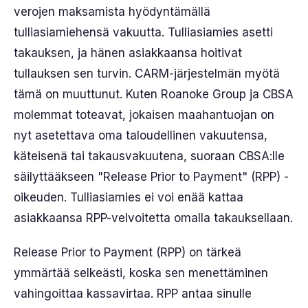
verojen maksamista hyödyntämällä
tulliasiamiehensä vakuutta. Tulliasiamies asetti
takauksen, ja hänen asiakkaansa hoitivat
tullauksen sen turvin. CARM-järjestelmän myötä
tämä on muuttunut. Kuten Roanoke Group ja CBSA
molemmat toteavat, jokaisen maahantuojan on
nyt asetettava oma taloudellinen vakuutensa,
käteisenä tai takausvakuutena, suoraan CBSA:lle
säilyttääkseen "Release Prior to Payment" (RPP) -
oikeuden. Tulliasiamies ei voi enää kattaa
asiakkaansa RPP-velvoitetta omalla takauksellaan.
Release Prior to Payment (RPP) on tärkeä
ymmärtää selkeästi, koska sen menettäminen
vahingoittaa kassavirtaa. RPP antaa sinulle