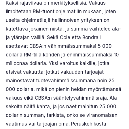
Kaksi rajaviivaa on merkityksellisiä. Vakuus
ilmoitetaan RM-tuontiohjelmatilin mukaan, joten
useita ohjelmatilejä hallinnoivan yrityksen on
katettava jokainen niistä, ja summa vaihtelee ala-
ja ylärajan välillä. Sekä Cole että Bondrail
asettavat CBSA:n vähimmäissummaksi 5 000
dollaria RM-tiliä kohden ja enimmäissummaksi 10
miljoonaa dollaria. Yksi varoitus kaikille, jotka
etsivät vakuutta: jotkut vakuuden tarjoajat
mainostavat tuotevähimmäissummana noin 25
000 dollaria, mikä on pienin heidän myöntämänsä
vakuus eikä CBSA:n sääntelyvähimmäisraja. Älä
sekoita näitä kahta, ja jos näet mainitun 25 000
dollarin summan, tarkista, onko se viranomaisen
vaatimus vai tarjoajan oma. Peruskehikosta