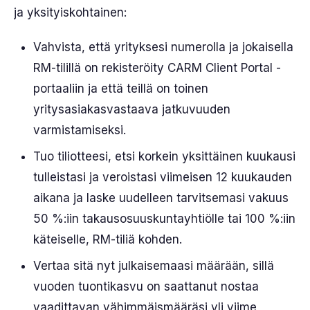
ja yksityiskohtainen:
Vahvista, että yrityksesi numerolla ja jokaisella
RM-tilillä on rekisteröity CARM Client Portal -
portaaliin ja että teillä on toinen
yritysasiakasvastaava jatkuvuuden
varmistamiseksi.
Tuo tiliotteesi, etsi korkein yksittäinen kuukausi
tulleistasi ja veroistasi viimeisen 12 kuukauden
aikana ja laske uudelleen tarvitsemasi vakuus
50 %:iin takausosuuskuntayhtiölle tai 100 %:iin
käteiselle, RM-tiliä kohden.
Vertaa sitä nyt julkaisemaasi määrään, sillä
vuoden tuontikasvu on saattanut nostaa
vaadittavan vähimmäismääräsi yli viime