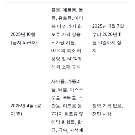
홀뮴, 에르븀, 툴
륨, 유로퓸, 이터
븀 다섯 가지 희
2025년 11월 7일
2025년 10월
토류 가격 상승
부터 2026년 11
(공지 55-62)
+ 가공 기술,
월 10일까지 정
0.1%의 최소 허
지
용량 및 50%의
해외 소재 규칙
사마륨, 가돌리
늄, 터븀, 디스프
로슘, 루테튬, 스
2025년 4월 (공
칸듐, 이트륨 등
정학 기록 없음,
지 18)
7가지 희토류 및
전면 시행
해당 화합물, 합
금, 금속, 자석에