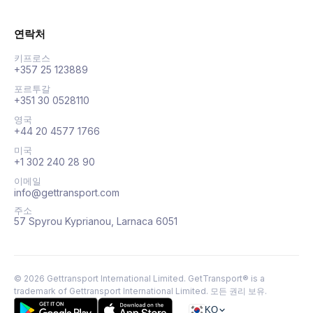
연락처
키프로스
+357 25 123889
포르투갈
+351 30 0528110
영국
+44 20 4577 1766
미국
+1 302 240 28 90
이메일
info@gettransport.com
주소
57 Spyrou Kyprianou, Larnaca 6051
©
2026
Gettransport International Limited. GetTransport® is a
trademark of Gettransport International Limited.
모든 권리 보유.
KO