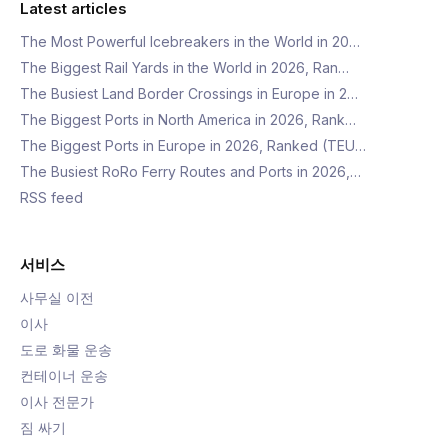
Latest articles
The Most Powerful Icebreakers in the World in 20…
The Biggest Rail Yards in the World in 2026, Ran…
The Busiest Land Border Crossings in Europe in 2…
The Biggest Ports in North America in 2026, Rank…
The Biggest Ports in Europe in 2026, Ranked (TEU…
The Busiest RoRo Ferry Routes and Ports in 2026,…
RSS feed
서비스
사무실 이전
이사
도로 화물 운송
컨테이너 운송
이사 전문가
짐 싸기