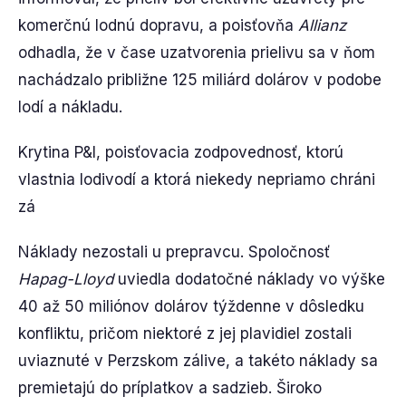
komerčnú lodnú dopravu, a poisťovňa
Allianz
odhadla, že v čase uzatvorenia prielivu sa v ňom
nachádzalo približne 125 miliárd dolárov v podobe
lodí a nákladu.
Krytina P&I, poisťovacia zodpovednosť, ktorú
vlastnia lodivodí a ktorá niekedy nepriamo chráni
zá
Náklady nezostali u prepravcu. Spoločnosť
Hapag-Lloyd
uviedla dodatočné náklady vo výške
40 až 50 miliónov dolárov týždenne v dôsledku
konfliktu, pričom niektoré z jej plavidiel zostali
uviaznuté v Perzskom zálive, a takéto náklady sa
premietajú do príplatkov a sadzieb. Široko