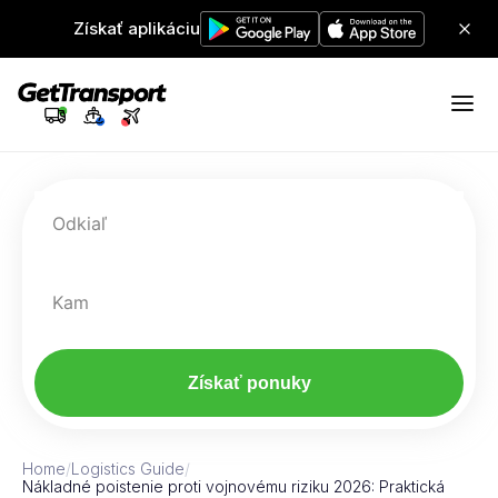
Získať aplikáciu
Odkiaľ
Kam
Získať ponuky
Home
/
Logistics Guide
/
Nákladné poistenie proti vojnovému riziku 2026: Praktická