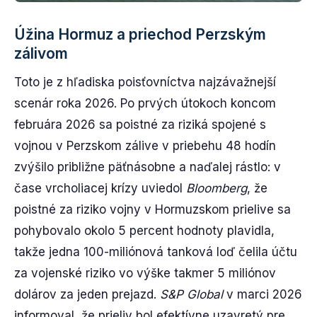
Úžina Hormuz a priechod Perzským
zálivom
Toto je z hľadiska poisťovníctva najzávažnejší
scenár roka 2026. Po prvých útokoch koncom
februára 2026 sa poistné za riziká spojené s
vojnou v Perzskom zálive v priebehu 48 hodín
zvýšilo približne päťnásobne a naďalej rástlo: v
čase vrcholiacej krízy uviedol
Bloomberg
, že
poistné za riziko vojny v Hormuzskom prielive sa
pohybovalo okolo 5 percent hodnoty plavidla,
takže jedna 100-miliónová tanková loď čelila účtu
za vojenské riziko vo výške takmer 5 miliónov
dolárov za jeden prejazd.
S&P Global
v marci 2026
informoval, že prieliv bol efektívne uzavretý pre