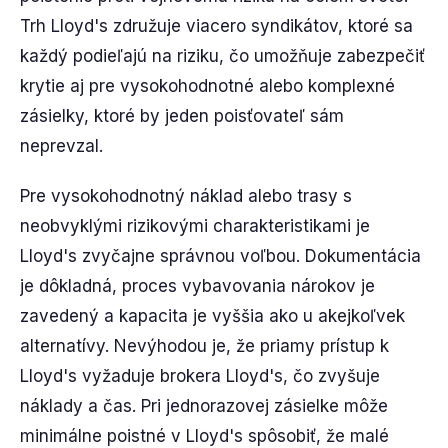
Trh Lloyd's združuje viacero syndikátov, ktoré sa
každý podieľajú na riziku, čo umožňuje zabezpečiť
krytie aj pre vysokohodnotné alebo komplexné
zásielky, ktoré by jeden poisťovateľ sám
neprevzal.
Pre vysokohodnotný náklad alebo trasy s
neobvyklými rizikovými charakteristikami je
Lloyd's zvyčajne správnou voľbou. Dokumentácia
je dôkladná, proces vybavovania nárokov je
zavedený a kapacita je vyššia ako u akejkoľvek
alternatívy. Nevýhodou je, že priamy prístup k
Lloyd's vyžaduje brokera Lloyd's, čo zvyšuje
náklady a čas. Pri jednorazovej zásielke môže
minimálne poistné v Lloyd's spôsobiť, že malé