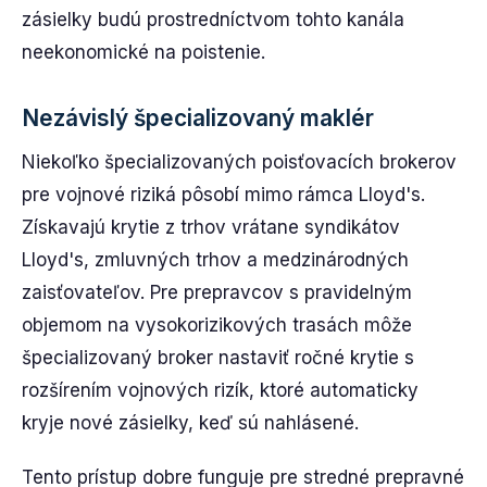
zásielky budú prostredníctvom tohto kanála
neekonomické na poistenie.
Nezávislý špecializovaný maklér
Niekoľko špecializovaných poisťovacích brokerov
pre vojnové riziká pôsobí mimo rámca Lloyd's.
Získavajú krytie z trhov vrátane syndikátov
Lloyd's, zmluvných trhov a medzinárodných
zaisťovateľov. Pre prepravcov s pravidelným
objemom na vysokorizikových trasách môže
špecializovaný broker nastaviť ročné krytie s
rozšírením vojnových rizík, ktoré automaticky
kryje nové zásielky, keď sú nahlásené.
Tento prístup dobre funguje pre stredné prepravné