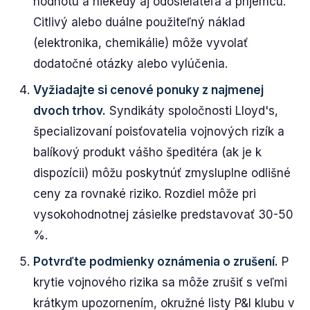
hodnotu a niekedy aj odosielateľa a príjemcu.
Citlivý alebo duálne použiteľný náklad
(elektronika, chemikálie) môže vyvolať
dodatočné otázky alebo vylúčenia.
Vyžiadajte si cenové ponuky z najmenej
dvoch trhov.
Syndikáty spoločnosti Lloyd's,
špecializovaní poisťovatelia vojnových rizík a
balíkový produkt vášho špeditéra (ak je k
dispozícii) môžu poskytnúť zmysluplne odlišné
ceny za rovnaké riziko. Rozdiel môže pri
vysokohodnotnej zásielke predstavovať 30-50
%.
Potvrďte podmienky oznámenia o zrušení.
P
krytie vojnového rizika sa môže zrušiť s veľmi
krátkym upozornením, okružné listy P&I klubu v