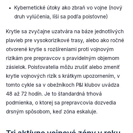
Kybernetické útoky ako zbraň vo vojne (nový
druh vylúčenia, líši sa podľa poisťovne)
Krytie sa zvyčajne uzatvára na báze jednotlivých
plavieb pre vysokorizikové trasy, alebo ako ročné
otvorené krytie s rozšíreniami proti vojnovým
rizikám pre prepravcov s pravidelným objemom
zásielok. Poisťovatelia môžu zrušiť alebo zmeniť
krytie vojnových rizík s krátkym upozornením, v
tomto cykle sa v obežníkoch P&I klubov uvádza
48 až 72 hodín. Je to štandardná trhová
podmienka, o ktorej sa prepravcovia dozvedia
drsným spôsobom, keď zóna eskaluje.
Tri aktívne vojnové zóny v roku