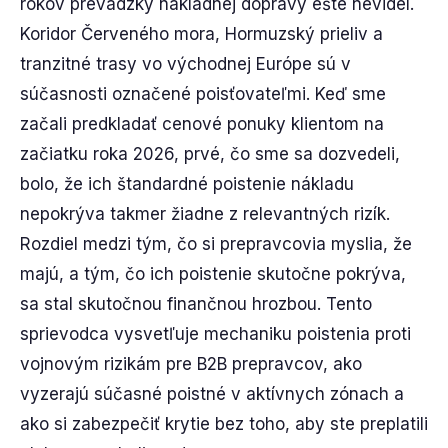
rokov prevádzky nákladnej dopravy ešte nevidel.
Koridor Červeného mora, Hormuzský prieliv a
tranzitné trasy vo východnej Európe sú v
súčasnosti označené poisťovateľmi. Keď sme
začali predkladať cenové ponuky klientom na
začiatku roka 2026, prvé, čo sme sa dozvedeli,
bolo, že ich štandardné poistenie nákladu
nepokrýva takmer žiadne z relevantných rizík.
Rozdiel medzi tým, čo si prepravcovia myslia, že
majú, a tým, čo ich poistenie skutočne pokrýva,
sa stal skutočnou finančnou hrozbou. Tento
sprievodca vysvetľuje mechaniku poistenia proti
vojnovým rizikám pre B2B prepravcov, ako
vyzerajú súčasné poistné v aktívnych zónach a
ako si zabezpečiť krytie bez toho, aby ste preplatili