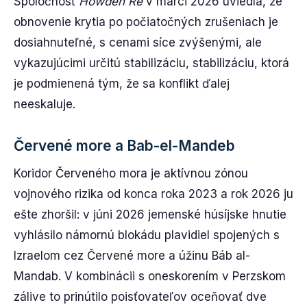
Spoločnosť
Howden Re
v marci 2026 uviedla, že
obnovenie krytia po počiatočných zrušeniach je
dosiahnuteľné, s cenami síce zvýšenými, ale
vykazujúcimi určitú stabilizáciu, stabilizáciu, ktorá
je podmienená tým, že sa konflikt ďalej
neeskaluje.
Červené more a Bab-el-Mandeb
Koridor Červeného mora je aktívnou zónou
vojnového rizika od konca roka 2023 a rok 2026 ju
ešte zhoršil: v júni 2026 jemenské húsíjske hnutie
vyhlásilo námornú blokádu plavidiel spojených s
Izraelom cez Červené more a úžinu Báb al-
Mandab. V kombinácii s oneskorením v Perzskom
zálive to prinútilo poisťovateľov oceňovať dve