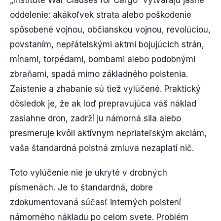
„Institute War Clauses for Cargo“ vytvárajú jasné
oddelenie: akákoľvek strata alebo poškodenie
spôsobené vojnou, občianskou vojnou, revolúciou,
povstaním, nepřátelskými aktmi bojujúcich strán,
mínami, torpédami, bombami alebo podobnými
zbraňami, spadá mimo základného poistenia.
Zaistenie a zhabanie sú tiež vylúčené. Praktický
dôsledok je, že ak loď prepravujúca váš náklad
zasiahne dron, zadrží ju námorná sila alebo
presmeruje kvôli aktívnym nepriateľským akciám,
vaša štandardná poistná zmluva nezaplatí nič.
Toto vylúčenie nie je ukryté v drobných
písmenách. Je to štandardná, dobre
zdokumentovaná súčasť interných poistení
námorného nákladu po celom svete. Problém