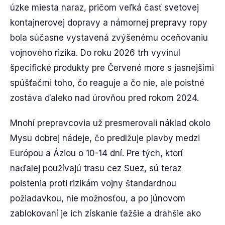
úzke miesta naraz, pričom veľká časť svetovej
kontajnerovej dopravy a námornej prepravy ropy
bola súčasne vystavená zvýšenému oceňovaniu
vojnového rizika. Do roku 2026 trh vyvinul
špecifické produkty pre Červené more s jasnejšími
spúšťačmi toho, čo reaguje a čo nie, ale poistné
zostáva ďaleko nad úrovňou pred rokom 2024.
Mnohí prepravcovia už presmerovali náklad okolo
Mysu dobrej nádeje, čo predlžuje plavby medzi
Európou a Áziou o 10-14 dní. Pre tých, ktorí
naďalej používajú trasu cez Suez, sú teraz
poistenia proti rizikám vojny štandardnou
požiadavkou, nie možnosťou, a po júnovom
zablokovaní je ich získanie ťažšie a drahšie ako