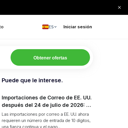
to
Iniciar sesión
ES
Obtener ofertas
Puede que le interese.
Importaciones de Correo de EE. UU.
después del 24 de julio de 2026: El
Nuevo Proceso de Entrada Postal y
Las importaciones por correo a EE. UU. ahora
el Tipo de Entrada 13
requieren un número de entrada de 10 dígitos,
una fianza continua y el pago...