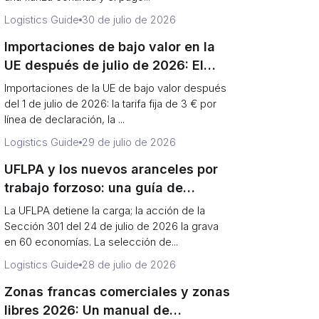
Logistics Guide
30 de julio de 2026
Importaciones de bajo valor en la
UE después de julio de 2026: El
Arancel de las Parcelas de €3 y el
Importaciones de la UE de bajo valor después
Manual de la IOSS
del 1 de julio de 2026: la tarifa fija de 3 € por
línea de declaración, la ...
Logistics Guide
29 de julio de 2026
UFLPA y los nuevos aranceles por
trabajo forzoso: una guía de
cumplimiento de importaciones
La UFLPA detiene la carga; la acción de la
para 2026
Sección 301 del 24 de julio de 2026 la grava
en 60 economías. La selección de...
Logistics Guide
28 de julio de 2026
Zonas francas comerciales y zonas
libres 2026: Un manual de